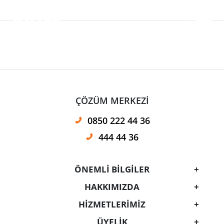
ÇÖZÜM MERKEZİ
0850 222 44 36
444 44 36
ÖNEMLİ BİLGİLER
HAKKIMIZDA
HİZMETLERİMİZ
ÜYELIK