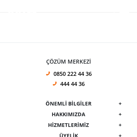
ÇÖZÜM MERKEZİ
0850 222 44 36
444 44 36
ÖNEMLİ BİLGİLER
HAKKIMIZDA
HİZMETLERİMİZ
ÜYELIK